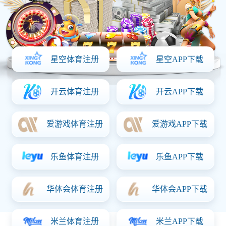
乐鱼下载公司简介
乐鱼下载
是一家面向全球市场的综合体育赛事直播与数据服
务平台，专注于为体育迷打造高品质的数字化观赛体验。我
们整合
高清赛事直播、数据分析、多终端同步
等核心功能，
为用户提供一站式的乐鱼下载服务。
平台通过多项国际安全认证，系统架构稳定高效，全面适配
APP、PC 和移动网页端。在东南亚、中东、欧洲等区域建立
了本地化技术与客服团队，确保每位用户都能获得便捷、可
靠的服务体验。