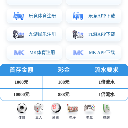
截至目前，乐鱼下载 已拥有超
100 万+
注册用户，服务网络
覆盖十余国家与地区，日均访问量持续增长，深受广大体育
爱好者喜爱。
我们将继续秉持“
技术创新、用户至上、安全高效
”的理念，
持续优化产品架构与内容体验，致力于成为全球领先的乐鱼
下载平台。