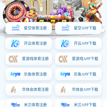
穆雷赛后当众质疑教练组决策，称战术
布置简直是灾难级别
2026-06-08 16:00
阅读 60 次