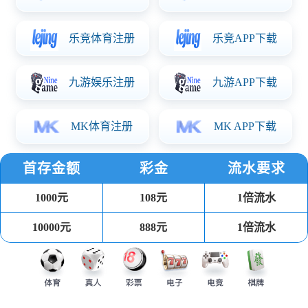
首页
体育报道
正文
在昨日进行的一场关键对决中，球队核心后卫贾马尔·穆雷在
赛后新闻发布会上情绪激动，公开对教练组的临场决策提出
尖锐批评。他直言部分时段的战术布置“简直是灾难级别”，
这一爆炸性言论迅速在社交媒体上发酵，引发了外界对球队
更衣室氛围与战术体系的广泛讨论。