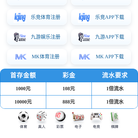
首页
体育报道
正文
北京时间3月16日凌晨，欧冠1/8决赛次回合焦点战在安菲尔
德球场落下帷幕，利物浦与皇马上演了一场充满戏剧性和争
议的对决。最终，利物浦凭借加时赛的进球以总比分淘汰皇
马，但比赛中两次关键的判罚——范戴克疑似手球未判，以
及巴尔韦德铲球被直接红牌罚下——引爆了舆论场，让“利物
浦vs皇马欧冠争议”成为赛后球迷和媒体热议的核心话题。